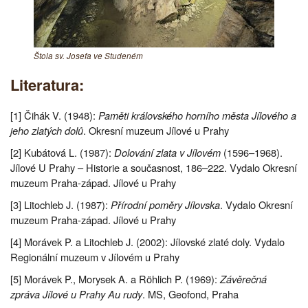
Štola sv. Josefa ve Studeném
Literatura:
[1] Čihák V. (1948):
Paměti královského horního města Jílového a
jeho zlatých dolů
. Okresní muzeum Jílové u Prahy
[2] Kubátová L. (1987):
Dolování zlata v Jílovém
(1596–1968).
Jílové U Prahy – Historie a současnost, 186–222. Vydalo Okresní
muzeum Praha-západ. Jílové u Prahy
[3] Litochleb J. (1987):
Přírodní poměry Jílovska
. Vydalo Okresní
muzeum Praha-západ. Jílové u Prahy
[4] Morávek P. a Litochleb J. (2002): Jílovské zlaté doly. Vydalo
Regionální muzeum v Jílovém u Prahy
[5] Morávek P., Morysek A. a Röhlich P. (1969):
Závěrečná
zpráva Jílové u Prahy Au rudy
. MS, Geofond, Praha