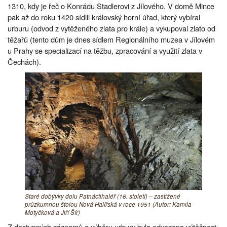
1310, kdy je řeč o Konrádu Stadlerovi z Jílového. V domě Mince
pak až do roku 1420 sídlil královský horní úřad, který vybíral
urburu (odvod z vytěženého zlata pro krále) a vykupoval zlato od
těžařů (tento dům je dnes sídlem Regionálního muzea v Jílovém
u Prahy se specializací na těžbu, zpracování a využití zlata v
Čechách).
Staré dobývky dolu Patnáctihaléř (16. století) – zastižené
průzkumnou štolou Nová Halířská v roce 1951 (Autor: Kamila
Motyčková a Jiří Šír)
Z dostupných záznamů o výběru urbury byla odvozena výtěžnost