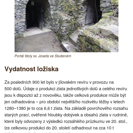
Portál štoly sv. Josefa ve Studeném
Vydatnost ložiska
Za posledních 900 let bylo v jílovském revíru v provozu na
500 dolů. Údaje o produkci zlata jednotlivých dolů a celého revíru
jsou k dispozici až z novověku, takže celková produkce může být
jen odhadována – pro období největšího rozkvětu těžby v letech
1280–1380 je to cca 6,6 t zlata. Na základě povrchového rozsahu
starých prací, ověřené hloubky dobývek a obsahů zlata v rudnině,
které byly odvozeny z výsledků rozsáhlého průzkumu ve 20. stol.,
lze celkovou produkci do 20. století odhadnout na cca 10 t