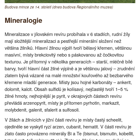
Budova mince ze 14. století (dnes budova Regionálního muzea)
Mineralogie
Mineralizace v jílovském revíru probíhala v 6 stadiích, rudní žíly
mají složitější mineralizaci a pestřejší minerální složení než
většina žilníků. Hlavní žilnou výplň tvoří bělavý křemen, většinou
masívní, místy brekciovitý nebo s páskovanou až čočkovitou
texturou. Je přítomný v několika generacích – starší, mléčně bílé
barvy, tvoří hlavní část žilné výplně a je většinou jalový – zrudnění
zlatem bývá vázané na malé množství kouřového až bezbarvého
křemene mladší generace. Místy jsou hojné karbonáty – ankerit,
dolomit, kalcit. Obsah sulfidů je kolísavý, nejčastěji tvoří 1–5 %
žilné hmoty, nejhojnější je pyrit, v okrajových částech revíru
převládá arzenopyrit, místy je přítomen pyrhotin, markazit,
molybdenit, galenit, sfalerit a sulfosoli.
V žilách a žilnících v jižní části revíru je místy častý scheelit,
ojediněle se vyskytl ryzí arzen, cubanit, hematit. V části revíru je
zlato často provázeno minerály Bi a Te (bismut, bismutin, kobellit,