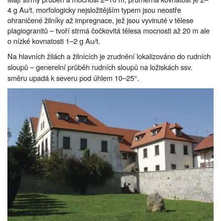
4 g Au/t. morfologicky nejsložitějším typem jsou neostře
ohraničené žilníky až impregnace, jež jsou vyvinuté v tělese
plagiogranitů – tvoří strmá čočkovitá tělesa mocnosti až 20 m ale
o nízké kovnatosti 1–2 g Au/t.
Na hlavních žilách a žilnících je zrudnění lokalizováno do rudních
sloupů – generelní průběh rudních sloupů na ložiskách ssv.
směru upadá k severu pod úhlem 10–25°.