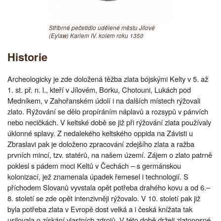
Stříbrné pečetidlo udělené městu Jílové
(Eylaw) Karlem IV. kolem roku 1350
Historie
Archeologicky je zde doložená těžba zlata bójskými Kelty v 5. až
1. st. př. n. l., kteří v Jílovém, Borku, Chotouni, Lukách pod
Medníkem, v Zahořanském údolí i na dalších místech rýžovali
zlato. Rýžování se dělo propíráním náplavů a rozsypů v pánvích
nebo necičkách. V keltské době se již při rýžování zlata používaly
úklonné splavy. Z nedalekého keltského oppida na Závisti u
Zbraslavi pak je doloženo zpracování zdejšího zlata a ražba
prvních mincí, tzv. statérů, na našem území. Zájem o zlato patrně
poklesl s pádem moci Keltů v Čechách – s germánskou
kolonizací, jež znamenala úpadek řemesel i technologií. S
příchodem Slovanů vyvstala opět potřeba drahého kovu a od 6.–
8. století se zde opět intenzivněji rýžovalo. V 10. století pak již
byla potřeba zlata v Evropě dost velká a i česká knížata tak
usilovala o získání vlastních zdrojů. V této době drželi zlatonosné