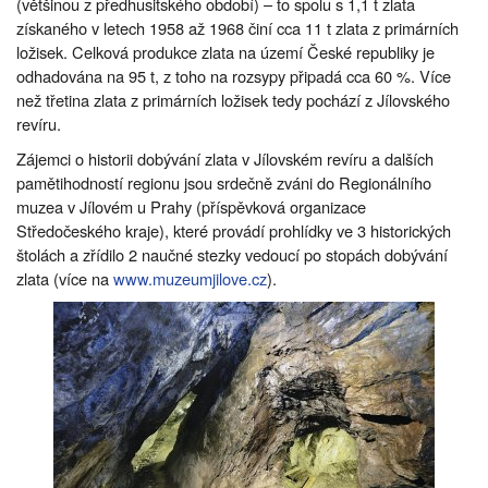
(většinou z předhusitského období) – to spolu s 1,1 t zlata
získaného v letech 1958 až 1968 činí cca 11 t zlata z primárních
ložisek. Celková produkce zlata na území České republiky je
odhadována na 95 t, z toho na rozsypy připadá cca 60 %. Více
než třetina zlata z primárních ložisek tedy pochází z Jílovského
revíru.
Zájemci o historii dobývání zlata v Jílovském revíru a dalších
pamětihodností regionu jsou srdečně zváni do Regionálního
muzea v Jílovém u Prahy (příspěvková organizace
Středočeského kraje), které provádí prohlídky ve 3 historických
štolách a zřídilo 2 naučné stezky vedoucí po stopách dobývání
zlata (více na
www.muzeumjilove.cz
).