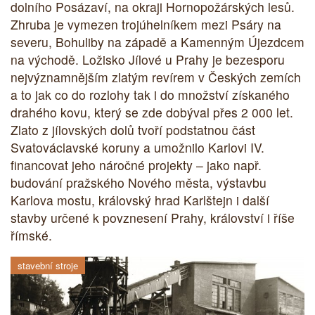
dolního Posázaví, na okraji Hornopožárských lesů.
Zhruba je vymezen trojúhelníkem mezi Psáry na
severu, Bohuliby na západě a Kamenným Újezdcem
na východě. Ložisko Jílové u Prahy je bezesporu
nejvýznamnějším zlatým revírem v Českých zemích
a to jak co do rozlohy tak i do množství získaného
drahého kovu, který se zde dobýval přes 2 000 let.
Zlato z jílovských dolů tvoří podstatnou část
Svatováclavské koruny a umožnilo Karlovi IV.
financovat jeho náročné projekty – jako např.
budování pražského Nového města, výstavbu
Karlova mostu, královský hrad Karlštejn i další
stavby určené k povznesení Prahy, království i říše
římské.
stavební stroje