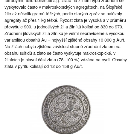
tetradymit, tellurobismutit aj.). Zlato na žilném typu zrudnění se
vyskytovalo často v makroskopických agregátech, na Šlojířské
žíle až několik gramů těžkých, podle starých zpráv se nalézaly
agregáty až přes 1 kg těžké. Ryzost zlata je vysoká a v průměru
převyšuje 900, u jednotlivých žil a žilníků kolísá od 830 do 970.
Zrudnění jílovských žil a žilníků je velmi nepravidelné s vysokou
variabilitou obsahů Au – nejvyšší zjištěné obsahy 10 000 g Au/t.
Na žilách nebyla zjištěna závislost stupně zrudnění zlatem na
obsahu sulfidů a zlato se často vyskytuje makroskopické, v
žilnících je hlavní část zlata (78–100 %) vázána na pyrit. Obsahy
zlata v pyritu kolísají od 12 do 158 g Au/t.