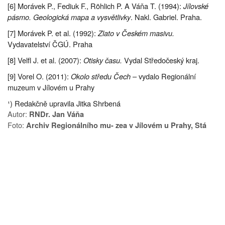
[6] Morávek P., Fediuk F., Röhlich P. A Váňa T. (1994):
Jílovské
pásmo. Geologická mapa a vysvětlivky
. Nakl. Gabriel. Praha.
[7] Morávek P. et al. (1992):
Zlato v Českém masivu.
Vydavatelství ČGÚ. Praha
[8] Velfl J. et al. (2007):
Otisky času.
Vydal Středočeský kraj.
[9] Vorel O. (2011):
Okolo středu Čech
– vydalo Regionální
muzeum v Jílovém u Prahy
¹) Redakčně upravila Jitka Shrbená
Autor:
RNDr. Jan Váňa
Foto:
Archiv Regionálního mu- zea v Jílovém u Prahy, Stá