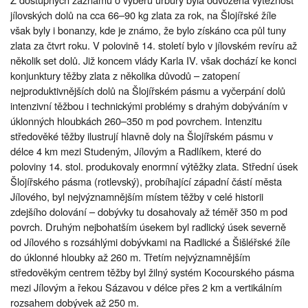
jílovských dolů na cca 66–90 kg zlata za rok, na Šlojířské žíle
však byly i bonanzy, kde je známo, že bylo získáno cca půl tuny
zlata za čtvrt roku. V polovině 14. století bylo v jílovském revíru až
několik set dolů. Již koncem vlády Karla IV. však dochází ke konci
konjunktury těžby zlata z několika důvodů – zatopení
nejproduktivnějších dolů na Šlojířském pásmu a vyčerpání dolů
intenzivní těžbou i technickými problémy s drahým dobýváním v
úklonných hloubkách 260–350 m pod povrchem. Intenzitu
středověké těžby ilustrují hlavně doly na Šlojířském pásmu v
délce 4 km mezi Studeným, Jílovým a Radlíkem, které do
poloviny 14. stol. produkovaly enormní výtěžky zlata. Střední úsek
Šlojířského pásma (rotlevský), probíhající západní částí města
Jílového, byl nejvýznamnějším místem těžby v celé historii
zdejšího dolování – dobývky tu dosahovaly až téměř 350 m pod
povrch. Druhým nejbohatším úsekem byl radlický úsek severně
od Jílového s rozsáhlými dobývkami na Radlické a Šišléřské žíle
do úklonné hloubky až 260 m. Třetím nejvýznamnějším
středověkým centrem těžby byl žilný systém Kocourského pásma
mezi Jílovým a řekou Sázavou v délce přes 2 km a vertikálním
rozsahem dobývek až 250 m.