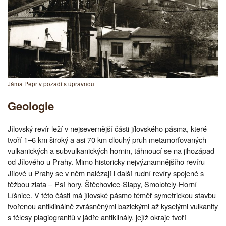
Jáma Pepř v pozadí s úpravnou
Geologie
Jílovský revír leží v nejsevernější části jílovského pásma, které
tvoří 1–6 km široký a asi 70 km dlouhý pruh metamorfovaných
vulkanických a subvulkanických hornin, táhnoucí se na jihozápad
od Jílového u Prahy. Mimo historicky nejvýznamnějšího revíru
Jílové u Prahy se v něm nalézají i další rudní revíry spojené s
těžbou zlata – Psí hory, Štěchovice-Slapy, Smolotely-Horní
Líšnice. V této části má jílovské pásmo téměř symetrickou stavbu
tvořenou antiklinálně zvrásněnými bazickými až kyselými vulkanity
s tělesy plagiogranitů v jádře antiklinály, jejíž okraje tvoří