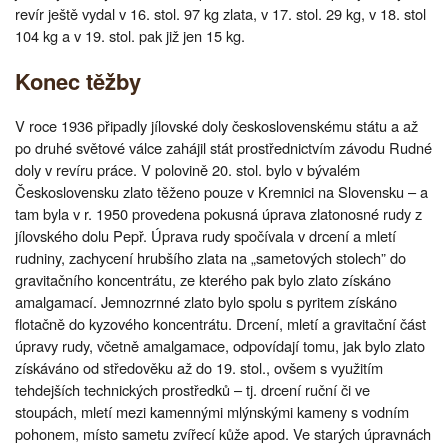
revír ještě vydal v 16. stol. 97 kg zlata, v 17. stol. 29 kg, v 18. stol
104 kg a v 19. stol. pak již jen 15 kg.
Konec těžby
V roce 1936 připadly jílovské doly československému státu a až
po druhé světové válce zahájil stát prostřednictvím závodu Rudné
doly v revíru práce. V polovině 20. stol. bylo v bývalém
Československu zlato těženo pouze v Kremnici na Slovensku – a
tam byla v r. 1950 provedena pokusná úprava zlatonosné rudy z
jílovského dolu Pepř. Úprava rudy spočívala v drcení a mletí
rudniny, zachycení hrubšího zlata na „sametových stolech” do
gravitačního koncentrátu, ze kterého pak bylo zlato získáno
amalgamací. Jemnozrnné zlato bylo spolu s pyritem získáno
flotačně do kyzového koncentrátu. Drcení, mletí a gravitační část
úpravy rudy, včetně amalgamace, odpovídají tomu, jak bylo zlato
získáváno od středověku až do 19. stol., ovšem s využitím
tehdejších technických prostředků – tj. drcení ruční či ve
stoupách, mletí mezi kamennými mlýnskými kameny s vodním
pohonem, místo sametu zvířecí kůže apod. Ve starých úpravnách