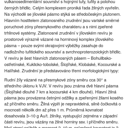
vulkanosedimentární souvrství s hojnými tufy, tufity a polohou
černých břidlic. Celým komplexem proniká řada žilných vyvřelin.
Na východě se jílovské pásmo stýká se středočeským plutonem.
Hlavním hostitelem zlatonosného zrudnění jsou variské směrné
poruchové zóny přesmykového charakteru a s nimi zpeřené
trhlinové systémy. Zlatonosné zrudnění v jílovském revíru je
prostorově výrazně vázané na horninový komplex jílovského
pásma – pouze svými okrajovými výběžky zasahuje do
nadložního tufitického souvrství a svrchnoproterozoických břidlic.
V revíru je šest hlavních zlatonosných pásem – Bohulibsko-
ostřetínské, Kuklicko-tobolské, Šlojířské, Klobáské, Kocourské a
Halířské. Zrudnění je představováno třemi morfologickými typy:
Rudní žíly vázané na přesmykové zóny směru cca 30° a
středního úklonu k VJV. V revíru jsou známa dvě hlavní pásma
(Šlojířské dlouhé 7 km a kocourské 4 km dlouhé). Hlavní žilná
pásma jsou provázena četnými odžilky a zpeřenými žilami kosého
až příčného směru. Žilná výplň je nepravidelná, silně čočkovitá o
mocnosti několik dm až přes 1 m. Průměrná kovnatost
dosahovala 3–10 g Au/t. žilníky, vystupující zejména v západní
části revíru, jsou vázány na žilné horniny ssv. i příčného směru.
Mají strmý průběh a mocnost 2–10 m, průměrná kovnatost je 2–