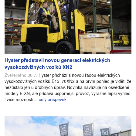
Hyster představil novou generaci elektrických
vysokozdvižných vozíků XN2
Zveřejněno 30.7.
Hyster přichází s novou řadou elektrických
vysokozdvižných vozíků E45–70XN2 a na první pohled je vidět, že
nezůstalo jen u drobných úprav. Novinka navazuje na osvědčené
modely E-XN, ale přidává úspornější provoz, výrazně lepší výhled
i více možností…
celý příspěvek