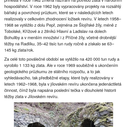
hospodářství. V roce 1962 byly vypracovány projekty na rozsáhlý
báňský a povrchový průzkum, které se v následujících letech
realizovaly v celkovém zhodnocení ložisek revíru. V letech 1958–
1968 se vytěžilo z dolu Pepř, zejména ze Šlojířské žíly, méně z
Tobolské, Křížové a z žilníků Hlavní a Ladislav na dolech
Bohuliby a v menším množství i z Příčné žíly, včetně drobnější
těžby na Radlíku, 35–42 tisíc tun rudy ročně a získalo se 63–
145 kg zlata/rok.
Za celé toto poválečné období se vytěžilo na 420 000 tun rudy a
vyrobilo 1 133 kg zlata. Ale v roce 1969 souběžně s ukončením
geologického průzkumu ze státního rozpočtu, a to jak
vyhledávacího, tak předběžné etapy, které byly realizovány v
letech 1962–1968, byla v jílovském revíru ukončena jedenáctiletá
činnost, čímž byla napsána poslední tečka v dlouholeté historii
těžby zlata v Jílovském revíru.