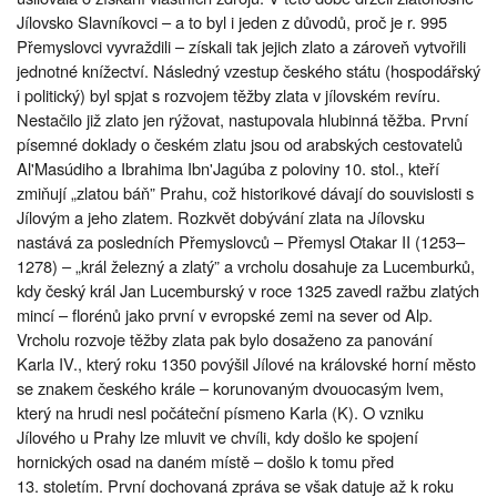
Jílovsko Slavníkovci – a to byl i jeden z důvodů, proč je r. 995
Přemyslovci vyvraždili – získali tak jejich zlato a zároveň vytvořili
jednotné knížectví. Následný vzestup českého státu (hospodářský
i politický) byl spjat s rozvojem těžby zlata v jílovském revíru.
Nestačilo již zlato jen rýžovat, nastupovala hlubinná těžba. První
písemné doklady o českém zlatu jsou od arabských cestovatelů
Al'Masúdiho a Ibrahima Ibn'Jagúba z poloviny 10. stol., kteří
zmiňují „zlatou báň” Prahu, což historikové dávají do souvislosti s
Jílovým a jeho zlatem. Rozkvět dobývání zlata na Jílovsku
nastává za posledních Přemyslovců – Přemysl Otakar II (1253–
1278) – „král železný a zlatý” a vrcholu dosahuje za Lucemburků,
kdy český král Jan Lucemburský v roce 1325 zavedl ražbu zlatých
mincí – florénů jako první v evropské zemi na sever od Alp.
Vrcholu rozvoje těžby zlata pak bylo dosaženo za panování
Karla IV., který roku 1350 povýšil Jílové na královské horní město
se znakem českého krále – korunovaným dvouocasým lvem,
který na hrudi nesl počáteční písmeno Karla (K). O vzniku
Jílového u Prahy lze mluvit ve chvíli, kdy došlo ke spojení
hornických osad na daném místě – došlo k tomu před
13. stoletím. První dochovaná zpráva se však datuje až k roku