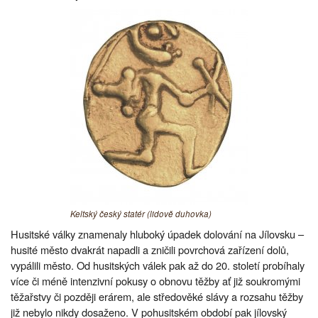
Keltský český statér (lidově duhovka)
Husitské války znamenaly hluboký úpadek dolování na Jílovsku –
husité město dvakrát napadli a zničili povrchová zařízení dolů,
vypálili město. Od husitských válek pak až do 20. století probíhaly
více či méně intenzivní pokusy o obnovu těžby ať již soukromými
těžařstvy či později erárem, ale středověké slávy a rozsahu těžby
již nebylo nikdy dosaženo. V pohusitském období pak jílovský