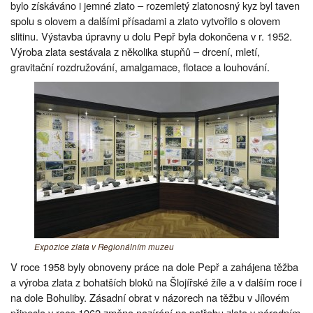
bylo získáváno i jemné zlato – rozemletý zlatonosný kyz byl taven
spolu s olovem a dalšími přísadami a zlato vytvořilo s olovem
slitinu. Výstavba úpravny u dolu Pepř byla dokončena v r. 1952.
Výroba zlata sestávala z několika stupňů – drcení, mletí,
gravitační rozdružování, amalgamace, flotace a louhování.
Expozice zlata v Regionálním muzeu
V roce 1958 byly obnoveny práce na dole Pepř a zahájena těžba
a výroba zlata z bohatších bloků na Šlojířské žíle a v dalším roce i
na dole Bohuliby. Zásadní obrat v názorech na těžbu v Jílovém
přinesla v roce 1962 změna nazírání na potřebu zlata v národním