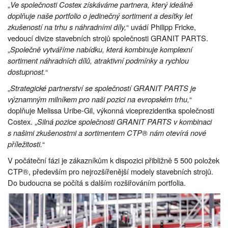
„
Ve společnosti Costex získáváme partnera, který ideálně
doplňuje naše portfolio o jedinečný sortiment a desítky let
zkušeností na trhu s náhradními díly,
“ uvádí Philipp Fricke,
vedoucí divize stavebních strojů společnosti GRANIT PARTS.
„
Společně vytváříme nabídku, která kombinuje komplexní
sortiment náhradních dílů, atraktivní podmínky a rychlou
dostupnost.
“
„
Strategické partnerství se společností GRANIT PARTS je
významným milníkem pro naši pozici na evropském trhu,
“
doplňuje Melissa Uribe-Gil, výkonná viceprezidentka společnosti
Costex. „
Silná pozice společnosti GRANIT PARTS v kombinaci
s našimi zkušenostmi a sortimentem CTP® nám otevírá nové
příležitosti.
“
V počáteční fázi je zákazníkům k dispozici přibližně 5 500 položek
CTP®, především pro nejrozšířenější modely stavebních strojů.
Do budoucna se počítá s dalším rozšiřováním portfolia.