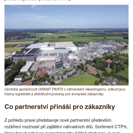
Centrála společnosti GRANIT PARTS v německém Heeslingenu, odkud jsou
řízeny logistické a distribuční procesy pro evropské zákazníky.
Co partnerství přináší pro zákazníky
Z pohledu praxe představuje nové partnerství především
rozšíření možností při zajištění náhradních dílů. Sortiment CTP®,
který dosud nebyl na evropském trhu běžně dostupný, je nyní