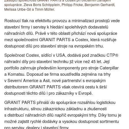
Zástupci společností GRANIT PARTS a Costex při oficiálním zahájení
spolupráce. Zleva Boris Schöpplein, Philipp Fricke, Benjamin Gerhardt,
Melissa Uribe-Gil a Timm Müller.
Rostoucí tlak na efektivitu provozu a minimalizaci prostojů vede
stavební firmy i servisy k hledání spolehlivých dodavatelů
náhradních dílů. Právě v této oblasti přichází nová spolupráce
mezi společnostmi GRANIT PARTS a Costex, která rozšiřuje
dostupnost dílů pro stavební stroje na evropském trhu.
Společnost Costex, sídlící v USA, dodává pod značkou CTP®
náhradní díly pro stavební techniku již více než 45 let. Její
portfolio zahrnuje především komponenty pro stroje Caterpillar
a Komatsu. Doposud se firma soustředila zejména na trhy
v Severní Americe a Asii, nové partnerství s evropským
distributorem GRANIT PARTS však otevírá cestu k širší
dostupnosti těchto dílů i pro zákazníky v Evropě.
GRANIT PARTS přináší do spolupráce rozsáhlou logistickou
infrastrukturu, silnou zákaznickou základnu a zkušenosti
s distribucí náhradních dílů napříč evropskými trhy. Díky tomu je
možné zajistit rychlé dodávky a vysokou dostupnost sortimentu
pro servisy, dealery i stavební firmy.