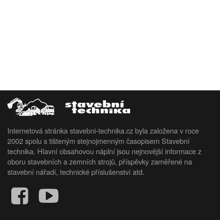
Internetová stránka stavebni-technika.cz byla založena v roce
2002 spolu s tišteným stejnojmenným časopisem Stavební
technika. Hlavní obsahovou náplní jsou nejnovější informace z
oboru stavebních a zemních strojů, příspěvky zaměřené na
stavební nářadí, technické příslušenství atd.