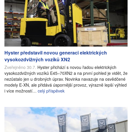
Hyster představil novou generaci elektrických
vysokozdvižných vozíků XN2
Zveřejněno 30.7.
Hyster přichází s novou řadou elektrických
vysokozdvižných vozíků E45–70XN2 a na první pohled je vidět, že
nezůstalo jen u drobných úprav. Novinka navazuje na osvědčené
modely E-XN, ale přidává úspornější provoz, výrazně lepší výhled
i více možností…
celý příspěvek