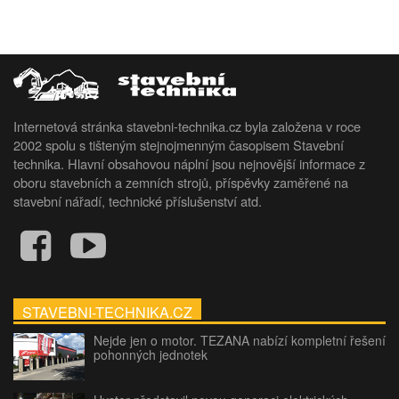
Internetová stránka stavebni-technika.cz byla založena v roce
2002 spolu s tišteným stejnojmenným časopisem Stavební
technika. Hlavní obsahovou náplní jsou nejnovější informace z
oboru stavebních a zemních strojů, příspěvky zaměřené na
stavební nářadí, technické příslušenství atd.
STAVEBNI-TECHNIKA.CZ
Nejde jen o motor. TEZANA nabízí kompletní řešení
pohonných jednotek