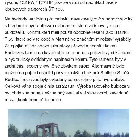
výkonu 132 kW / 177 HP jaký se využíval například také v
kloubových traktorech ŠT-180.
Na hydrodynamickou převodovku navazovaly dvě směrové spojky
s brzdami a hydraulickým ovládáním, které zajišťovaly řízení
buldozeru. Konstruktéři měli použít obdobné řešení jako u tanků
T-55, které se v té době v Martině ve značném množství vyráběly.
Za spojkami následoval planetový převod s hnacím kolem.
Podvozek tvořilo na každé straně rameno s pojezdovými kladkami
a hydraulicky ovládaným napínacím kolem. Tyto ramena byly v
zadní části spojeny kyvně se zbytkem stroje. Alternativně bylo
možné na pojezd osadit i pásy z ruských traktorů Stalinec S-100.
Radlice i rozrývač byly ovládány samozřejmě plně hydraulicky.
Celková váha stroje činila asi 22 tun. Výroba takového buldozeru
by tehdy znamenala významný kvalitativní skok oproti zavedené
ruské „konkurenční” technice.