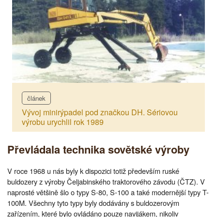
článek
Vývoj minirýpadel pod značkou DH. Sériovou
výrobu urychlil rok 1989
Převládala technika sovětské výroby
V roce 1968 u nás byly k dispozici totiž především ruské
buldozery z výroby Čeljabinského traktorového závodu (ČTZ). V
naprosté většině šlo o typy S-80, S-100 a také modernější typy T-
100M. Všechny tyto typy byly dodávány s buldozerovým
zařízením, které bylo ovládáno pouze navijákem, nikoliv