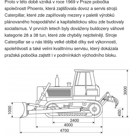
Proto v této době vzniká v roce 1969 v Praze pobočka
společnosti Phoenix, která zajišťovala dovoz a servis strojů
Caterpillar, které zde zaplňovaly mezery v paletě výrobků
plánovaného hospodářství a kapitalistickou silou zde budovaly
socialismus. V prvních letech byly dováženy buldozery váhové
kategorie 28 a 38 tun, které zde chyběly nejcitelněji. Stroje
Caterpillar se u nás těšily velké oblibě díky své výkonnosti,
spolehlivosti a také velmi kvalitnímu servisu, který dokázala
pražská pobočka zajistit i v podmínkách východního bloku.