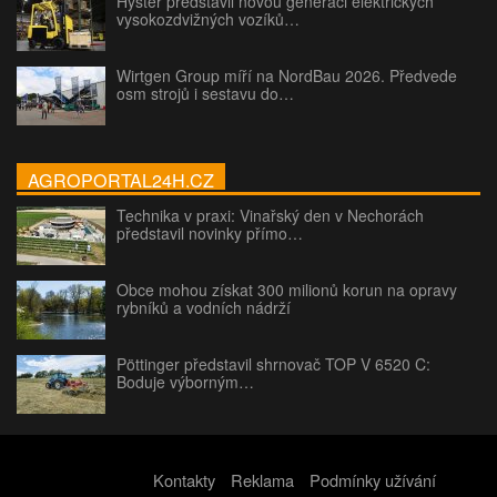
Hyster představil novou generaci elektrických
vysokozdvižných vozíků…
Wirtgen Group míří na NordBau 2026. Předvede
osm strojů i sestavu do…
AGROPORTAL24H.CZ
Technika v praxi: Vinařský den v Nechorách
představil novinky přímo…
Obce mohou získat 300 milionů korun na opravy
rybníků a vodních nádrží
Pöttinger představil shrnovač TOP V 6520 C:
Boduje výborným…
Kontakty
Reklama
Podmínky užívání