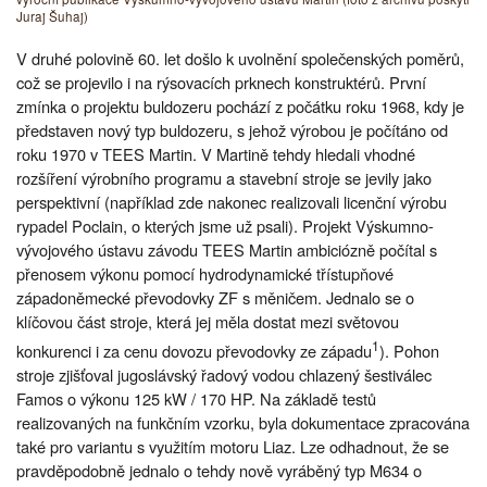
Juraj Šuhaj)
V druhé polovině 60. let došlo k uvolnění společenských poměrů,
což se projevilo i na rýsovacích prknech konstruktérů. První
zmínka o projektu buldozeru pochází z počátku roku 1968, kdy je
představen nový typ buldozeru, s jehož výrobou je počítáno od
roku 1970 v TEES Martin. V Martině tehdy hledali vhodné
rozšíření výrobního programu a stavební stroje se jevily jako
perspektivní (například zde nakonec realizovali licenční výrobu
rypadel Poclain, o kterých jsme už psali). Projekt Výskumno-
vývojového ústavu závodu TEES Martin ambiciózně počítal s
přenosem výkonu pomocí hydrodynamické třístupňové
západoněmecké převodovky ZF s měničem. Jednalo se o
klíčovou část stroje, která jej měla dostat mezi světovou
1
konkurenci i za cenu dovozu převodovky ze západu
). Pohon
stroje zjišťoval jugoslávský řadový vodou chlazený šestiválec
Famos o výkonu 125 kW / 170 HP. Na základě testů
realizovaných na funkčním vzorku, byla dokumentace zpracována
také pro variantu s využitím motoru Liaz. Lze odhadnout, že se
pravděpodobně jednalo o tehdy nově vyráběný typ M634 o