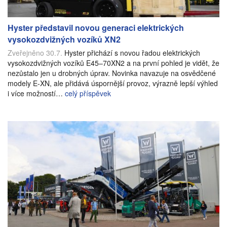
Hyster představil novou generaci elektrických
vysokozdvižných vozíků XN2
Zveřejněno 30.7.
Hyster přichází s novou řadou elektrických
vysokozdvižných vozíků E45–70XN2 a na první pohled je vidět, že
nezůstalo jen u drobných úprav. Novinka navazuje na osvědčené
modely E-XN, ale přidává úspornější provoz, výrazně lepší výhled
i více možností…
celý příspěvek