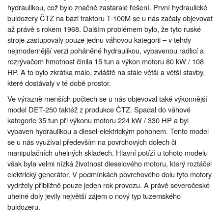
hydraulikou, což bylo značně zastaralé řešení. První hydraulické
buldozery ČTZ na bázi traktoru T-100M se u nás začaly objevovat
až právě s rokem 1968. Dalším problémem bylo, že tyto ruské
stroje zastupovaly pouze jednu váhovou kategorii – v tehdy
nejmodernější verzi poháněné hydraulikou, vybavenou radlicí a
rozrývačem hmotnost činila 15 tun a výkon motoru 80 kW / 108
HP. A to bylo zkrátka málo, zvláště na stále větší a větší stavby,
které dostávaly v té době prostor.
Ve výrazně menších počtech se u nás objevoval také výkonnější
model DET-250 taktéž z produkce ČTZ. Spadal do váhové
kategorie 35 tun při výkonu motoru 224 kW / 330 HP a byl
vybaven hydraulikou a diesel-elektrickým pohonem. Tento model
se u nás využíval především na povrchových dolech či
manipulačních uhelných skladech. Hlavní potíží u tohoto modelu
však byla velmi nízká životnost dieselového motoru, který roztáčel
elektrický generátor. V podmínkách povrchového dolu tyto motory
vydržely přibližně pouze jeden rok provozu. A právě severočeské
uhelné doly jevily největší zájem o nový typ tuzemského
buldozeru.