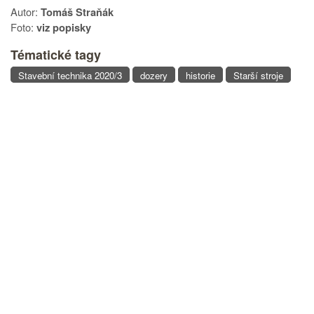
Autor:
Tomáš Straňák
Foto:
viz popisky
Tématické tagy
Stavební technika 2020/3
dozery
historie
Starší stroje