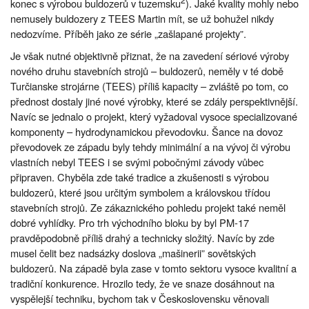
konec s výrobou buldozerů v tuzemsku
). Jaké kvality mohly nebo
nemusely buldozery z TEES Martin mít, se už bohužel nikdy
nedozvíme. Příběh jako ze série „zašlapané projekty”.
Je však nutné objektivně přiznat, že na zavedení sériové výroby
nového druhu stavebních strojů – buldozerů, neměly v té době
Turčianske strojárne (TEES) příliš kapacity – zvláště po tom, co
přednost dostaly jiné nové výrobky, které se zdály perspektivnější.
Navíc se jednalo o projekt, který vyžadoval vysoce specializované
komponenty – hydrodynamickou převodovku. Šance na dovoz
převodovek ze západu byly tehdy minimální a na vývoj či výrobu
vlastních nebyl TEES i se svými pobočnými závody vůbec
připraven. Chyběla zde také tradice a zkušenosti s výrobou
buldozerů, které jsou určitým symbolem a královskou třídou
stavebních strojů. Ze zákaznického pohledu projekt také neměl
dobré vyhlídky. Pro trh východního bloku by byl PM-17
pravděpodobně příliš drahý a technicky složitý. Navíc by zde
musel čelit bez nadsázky doslova „mašinerii” sovětských
buldozerů. Na západě byla zase v tomto sektoru vysoce kvalitní a
tradiční konkurence. Hrozilo tedy, že ve snaze dosáhnout na
vyspělejší techniku, bychom tak v Československu věnovali