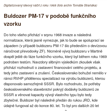
Digitalizovaný ideový náčrt z roku 1968 (foto archiv Tomáše Straňáka)
Buldozer PM-17 v podobě funkčního
vzorku
Do toho všeho přichází v srpnu 1968 invaze a následná
normalizace, která jasně vymezuje, jak to bude se spoluprací se
západem (v případě buldozeru PM-17 šlo především o devízovou
náročnost převodovky ZF). Nicméně vývoj buldozeru v Martině
dospěl ještě do fáze funkčního vzorku, který byl během roku 1969
podroben testům. Navzdory slibným výsledkům zkoušek však
přichází rozhodnutí o zastavení financování celého projektu, a
tedy jeho zastavení a zrušení. Československo bohužel nemělo v
rámci RVHP přidělenou specializaci na výrobu buldozerů, kterou
disponovalo samozřejmě SSSR. Bylo rozhodnuto, že potřeby
československého stavebnictví pokryjí dodávky buldozerů ze
SSSR a věnovat kapacity vývoji vlastního typu bylo tedy
zbytečné. Buldozer byl následně předán do rukou JRD, kde
údajně fungoval až do konce 80. let. To byl pro dalších 20 let
2