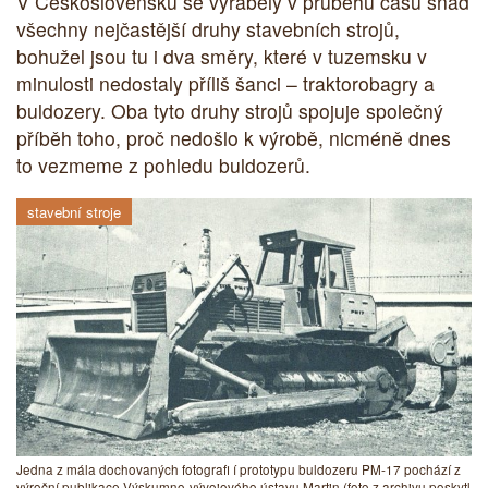
V Československu se vyráběly v průběhu času snad
všechny nejčastější druhy stavebních strojů,
bohužel jsou tu i dva směry, které v tuzemsku v
minulosti nedostaly příliš šanci – traktorobagry a
buldozery. Oba tyto druhy strojů spojuje společný
příběh toho, proč nedošlo k výrobě, nicméně dnes
to vezmeme z pohledu buldozerů.
stavební stroje
Jedna z mála dochovaných fotografi í prototypu buldozeru PM-17 pochází z
výroční publikace Výskumno-vývojového ústavu Martin (foto z archivu poskytl