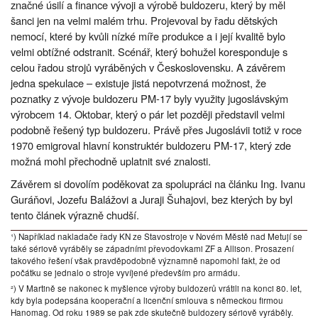
značné úsilí a finance vývoji a výrobě buldozeru, který by měl
šanci jen na velmi malém trhu. Projevoval by řadu dětských
nemocí, které by kvůli nízké míře produkce a i její kvalitě bylo
velmi obtížné odstranit. Scénář, který bohužel koresponduje s
celou řadou strojů vyráběných v Československu. A závěrem
jedna spekulace – existuje jistá nepotvrzená možnost, že
poznatky z vývoje buldozeru PM-17 byly využity jugoslávským
výrobcem 14. Oktobar, který o pár let později představil velmi
podobně řešený typ buldozeru. Právě přes Jugoslávii totiž v roce
1970 emigroval hlavní konstruktér buldozeru PM-17, který zde
možná mohl přechodně uplatnit své znalosti.
Závěrem si dovolím poděkovat za spolupráci na článku Ing. Ivanu
Guráňovi, Jozefu Balážovi a Juraji Šuhajovi, bez kterých by byl
tento článek výrazně chudší.
¹) Například nakladače řady KN ze Stavostroje v Novém Městě nad Metují se
také sériově vyráběly se západními převodovkami ZF a Allison. Prosazení
takového řešení však pravděpodobně významně napomohl fakt, že od
počátku se jednalo o stroje vyvíjené především pro armádu.
²) V Martině se nakonec k myšlence výroby buldozerů vrátili na konci 80. let,
kdy byla podepsána kooperační a licenční smlouva s německou firmou
Hanomag. Od roku 1989 se pak zde skutečně buldozery sériově vyráběly.