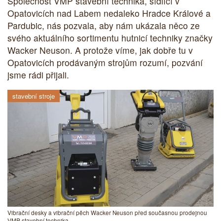
Společnost VMP stavební technika, sídlící v
Opatovicích nad Labem nedaleko Hradce Králové a
Pardubic, nás pozvala, aby nám ukázala něco ze
svého aktuálního sortimentu hutnicí techniky značky
Wacker Neuson. A protože víme, jak dobře tu v
Opatovicích prodávaným strojům rozumí, pozvání
jsme rádi přijali.
stavební stroje
Vibrační desky a vibrační pěch Wacker Neuson před současnou prodejnou
VMP stavební technika