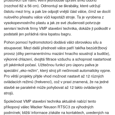
(rozchod 82 a 56 cm). Odmontují se škrabáky, které udržují
čistotu mezi trny, a pak lze odpojit vnější část válce, čímž se docílí
nulového přesahu válce vůči kapotáži stroje. Ta je vyrobena z
vysokopevnostního plastu a jak ze své zkušenosti potvrzuje
servisní technik firmy VMP stavební technika, dokáže ji poškodit v
podstatě jen pořádná rána lopatou bagru.
Pohon pomocí hydromototorů dodává válci obrovskou sílu a
stoupavost. Mezi další přednosti válce patří takřka bezúdržbový
provoz (díky permanentnímu mazání hnacího soustrojí a budiče),
výkonné chlazení, dvojitá filtrace vzduchu a schopnost nastartovat
při jakémkoli počasí. Užitečnou funkcí pro úsporu paliva je
speciální „eko-režim”, který stroj při nečinnosti automaticky vypne.
Pro větší projekty přijde vhod možnost nastavit až 12 různých
ovládacích režimů (frekvencí), což v praxi znamená, že na jedné
stavbě se paralelně může pohybovat až 12 takto ovládaných
strojů.
Společnost VMP stavební technika aktuálně nabízí tento
příkopový válec Wacker Neuson RTSC3 za výhodných
podmínek; bližší informace získáte na kontaktech, uvedených na