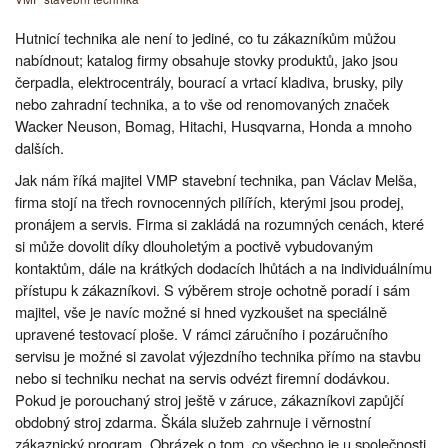
Hutnicí technika ale není to jediné, co tu zákazníkům můžou
nabídnout; katalog firmy obsahuje stovky produktů, jako jsou
čerpadla, elektrocentrály, bourací a vrtací kladiva, brusky, pily
nebo zahradní technika, a to vše od renomovaných značek
Wacker Neuson, Bomag, Hitachi, Husqvarna, Honda a mnoho
dalších.
Jak nám říká majitel VMP stavební technika, pan Václav Melša,
firma stojí na třech rovnocenných pilířích, kterými jsou prodej,
pronájem a servis. Firma si zakládá na rozumných cenách, které
si může dovolit díky dlouholetým a poctivě vybudovaným
kontaktům, dále na krátkých dodacích lhůtách a na individuálnímu
přístupu k zákazníkovi. S výběrem stroje ochotně poradí i sám
majitel, vše je navíc možné si hned vyzkoušet na speciálně
upravené testovací ploše. V rámci záručního i pozáručního
servisu je možné si zavolat výjezdního technika přímo na stavbu
nebo si techniku nechat na servis odvézt firemní dodávkou.
Pokud je porouchaný stroj ještě v záruce, zákazníkovi zapůjčí
obdobný stroj zdarma. Škála služeb zahrnuje i věrnostní
zákaznický program. Obrázek o tom, co všechno je u společnosti