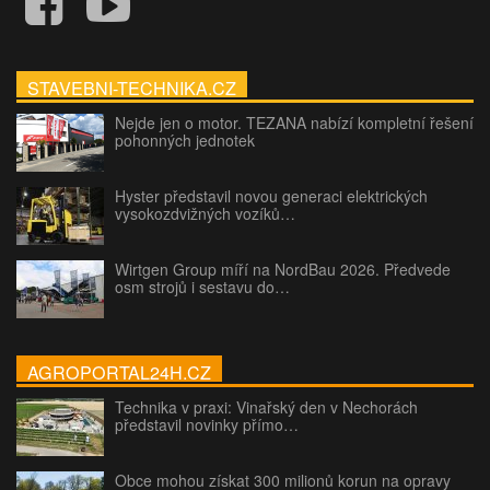
STAVEBNI-TECHNIKA.CZ
Nejde jen o motor. TEZANA nabízí kompletní řešení
pohonných jednotek
Hyster představil novou generaci elektrických
vysokozdvižných vozíků…
Wirtgen Group míří na NordBau 2026. Předvede
osm strojů i sestavu do…
AGROPORTAL24H.CZ
Technika v praxi: Vinařský den v Nechorách
představil novinky přímo…
Obce mohou získat 300 milionů korun na opravy