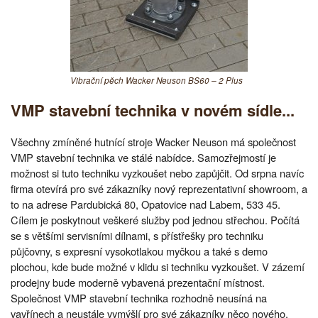
Vibrační pěch Wacker Neuson BS60 – 2 Plus
VMP stavební technika v novém sídle...
Všechny zmíněné hutnící stroje Wacker Neuson má společnost
VMP stavební technika ve stálé nabídce. Samozřejmostí je
možnost si tuto techniku vyzkoušet nebo zapůjčit. Od srpna navíc
firma otevírá pro své zákazníky nový reprezentativní showroom, a
to na adrese Pardubická 80, Opatovice nad Labem, 533 45.
Cílem je poskytnout veškeré služby pod jednou střechou. Počítá
se s většími servisními dílnami, s přístřešky pro techniku
půjčovny, s expresní vysokotlakou myčkou a také s demo
plochou, kde bude možné v klidu si techniku vyzkoušet. V zázemí
prodejny bude moderně vybavená prezentační místnost.
Společnost VMP stavební technika rozhodně neusíná na
vavřínech a neustále vymýšlí pro své zákazníky něco nového.