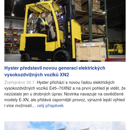
Hyster představil novou generaci elektrických
vysokozdvižných vozíků XN2
Zveřejněno 30.7.
Hyster přichází s novou řadou elektrických
vysokozdvižných vozíků E45–70XN2 a na první pohled je vidět, že
nezůstalo jen u drobných úprav. Novinka navazuje na osvědčené
modely E-XN, ale přidává úspornější provoz, výrazně lepší výhled
i více možností…
celý příspěvek