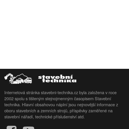
Internetová stránka stavebni-technika.cz byla založena v roce
2002 spolu s tišteným stejnojmenným časopisem Stavební
technika. Hlavní obsahovou náplní jsou nejnovější informace z
oboru stavebních a zemních strojů, příspěvky zaměřené na
stavební nářadí, technické příslušenství atd.