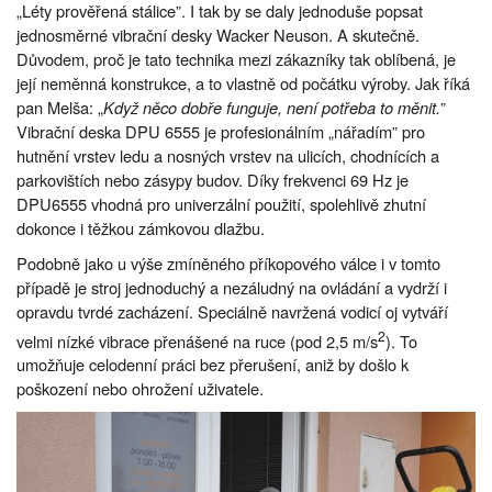
„Léty prověřená stálice”. I tak by se daly jednoduše popsat
jednosměrné vibrační desky Wacker Neuson. A skutečně.
Důvodem, proč je tato technika mezi zákazníky tak oblíbená, je
její neměnná konstrukce, a to vlastně od počátku výroby. Jak říká
pan Melša: „
Když něco dobře funguje, není potřeba to měnit.
”
Vibrační deska DPU 6555 je profesionálním „nářadím” pro
hutnění vrstev ledu a nosných vrstev na ulicích, chodnících a
parkovištích nebo zásypy budov. Díky frekvenci 69 Hz je
DPU6555 vhodná pro univerzální použití, spolehlivě zhutní
dokonce i těžkou zámkovou dlažbu.
Podobně jako u výše zmíněného příkopového válce i v tomto
případě je stroj jednoduchý a nezáludný na ovládání a vydrží i
opravdu tvrdé zacházení. Speciálně navržená vodicí oj vytváří
2
velmi nízké vibrace přenášené na ruce (pod 2,5 m/s
). To
umožňuje celodenní práci bez přerušení, aniž by došlo k
poškození nebo ohrožení uživatele.