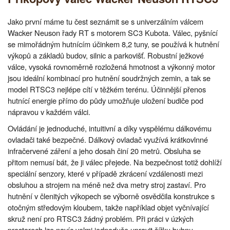
Jako první máme tu čest seznámit se s univerzálním válcem
Wacker Neuson řady RT s motorem SC3 Kubota. Válec, pyšnící
se mimořádným hutnícím účinkem 8,2 tuny, se používá k hutnění
výkopů a základů budov, silnic a parkovišť. Robustní ježkové
válce, vysoká rovnoměrně rozložená hmotnost a výkonný motor
jsou ideální kombinací pro hutnění soudržných zemin, a tak se
model RTSC3 nejlépe cítí v těžkém terénu. Účinnější přenos
hutnící energie přímo do půdy umožňuje uložení budiče pod
nápravou v každém válci.
Ovládání je jednoduché, intuitivní a díky vyspělému dálkovému
ovladači také bezpečné. Dálkový ovladač využívá krátkovlnné
infračervené záření a jeho dosah činí 20 metrů. Obsluha se
přitom nemusí bát, že ji válec přejede. Na bezpečnost totiž dohlíží
speciální senzory, které v případě zkrácení vzdálenosti mezi
obsluhou a strojem na méně než dva metry stroj zastaví. Pro
hutnění v členitých výkopech se výborně osvědčila konstrukce s
otočným středovým kloubem, takže například objet vyčnívající
skruž není pro RTSC3 žádný problém. Při práci v úzkých
prostorech lze navíc velmi jednoduše upravit šířku bubnu