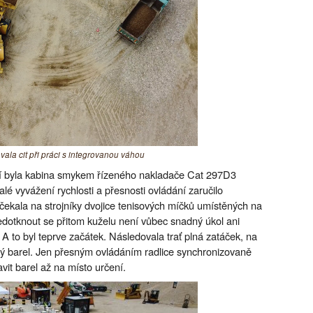
vala cit při práci s integrovanou váhou
ěží byla kabina smykem řízeného nakladače Cat 297D3
é vyvážení rychlosti a přesnosti ovládání zaručilo
čekala na strojníky dvojice tenisových míčků umístěných na
edotknout se přitom kuželu není vůbec snadný úkol ani
A to byl teprve začátek. Následovala trať plná zatáček, na
vý barel. Jen přesným ovládáním radlice synchronizovaně
vit barel až na místo určení.