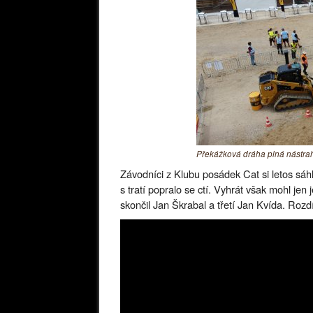
Překážková dráha plná nástra
Závodníci z Klubu posádek Cat si letos sáh
s tratí popralo se ctí. Vyhrát však mohl jen
skončil Jan Škrabal a třetí Jan Kvída. Rozdí