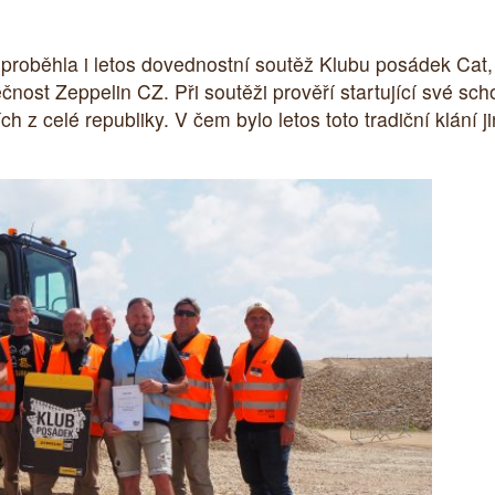
roběhla i letos dovednostní soutěž Klubu posádek Cat, k
čnost Zeppelin CZ. Při soutěži prověří startující své scho
h z celé republiky. V čem bylo letos toto tradiční klání 