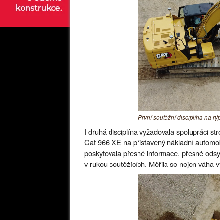
První soutěžní disciplína na r
I druhá disciplína vyžadovala spolupráci st
Cat 966 XE na přistavený nákladní automobi
poskytovala přesné informace, přesné odsy
v rukou soutěžících. Měřila se nejen váha v