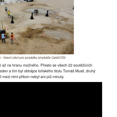
h - hlavní úkol pro posádku smykáče Cat297D3
li až na hranu možného. Přesto se všech 22 soutěžících
 jeden a tím byl obhájce loňského titulu Tomáš Musil, druhý
l mezi nimi přitom nebyl ani půl minuty.