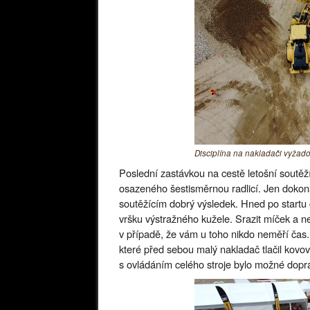
Disciplína na nakladači vyžado
Poslední zastávkou na cestě letošní sout
osazeného šestisměrnou radlicí. Jen dokonal
soutěžícím dobrý výsledek. Hned po startu 
vršku výstražného kužele. Srazit míček a n
v případě, že vám u toho nikdo neměří čas. 
které před sebou malý nakladač tlačil kovo
s ovládáním celého stroje bylo možné dopra