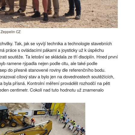
e Zeppelin CZ
chvilky. Tak, jak se vyvíjí technika a technologie stavebních
jemná práce s ovládacími pákami a joysticky už k úspěchu
trati soutěže. Ta letošní se skládala ze tří disciplín. Hned první
ohyb ramene rýpadla nejen podle citu, ale také podle
ásep do přesně stanovené roviny dle referenčního bodu.
brazoval cílový stav a bylo jen na dovednostech soutěžících,
dla byla přísná. Kontrolní měření prováděli rozhodčí na pěti
jeden centimetr. Cokoli nad tuto hodnotu už znamenalo