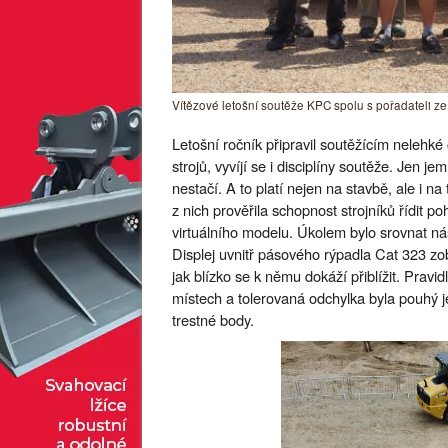
Vítězové letošní soutěže KPC spolu s pořadateli z
Letošní ročník připravil soutěžícím nelehké 
strojů, vyvíjí se i disciplíny soutěže. Jen 
nestačí. A to platí nejen na stavbě, ale i na 
z nich prověřila schopnost strojníků řídit p
virtuálního modelu. Úkolem bylo srovnat n
Displej uvnitř pásového rýpadla Cat 323 zo
jak blízko se k němu dokáží přiblížit. Pravi
místech a tolerovaná odchylka byla pouhý 
trestné body.