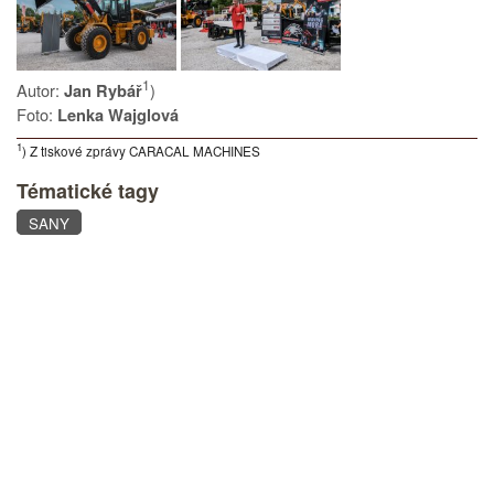
1
Autor:
)
Jan Rybář
Foto:
Lenka Wajglová
1
) Z tiskové zprávy CARACAL MACHINES
Tématické tagy
SANY