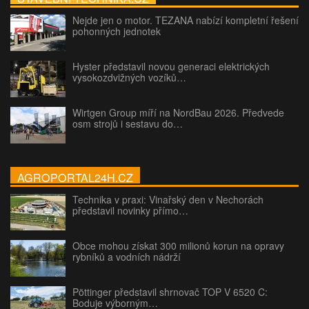
Nejde jen o motor. TEZANA nabízí kompletní řešení
pohonných jednotek
Hyster představil novou generaci elektrických
vysokozdvižných vozíků…
Wirtgen Group míří na NordBau 2026. Předvede
osm strojů i sestavu do…
AGROPORTAL24H.CZ
Technika v praxi: Vinařský den v Nechorách
představil novinky přímo…
Obce mohou získat 300 milionů korun na opravy
rybníků a vodních nádrží
Pöttinger představil shrnovač TOP V 6520 C:
Boduje výborným…