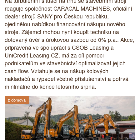
Na turbulentní situaci na trhu se stavebními stroji
reaguje společnost CARACAL MACHINES, oficiální
dealer strojů SANY pro Českou republiku,
ojedinělou nabídkou financování nákupu nového
stroje. Zájemci mohou nyní koupit techniku na
dotovaný úvěr s úrokovou sazbou od 0% p.a.. Akce,
připravená ve spolupráci s ČSOB Leasing a
UniCredit Leasing CZ, má za cíl pomoci
podnikatelům ve stavebnictví optimalizovat jejich
cash flow. Vztahuje se na nákup kolových
nakladačů a rýpadel včetně příslušenství a potrvá
minimálně do konce letošního srpna.
z domova