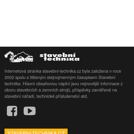
Internetová stránka stavebni-technika.cz byla založena v roce
2002 spolu s tišteným stejnojmenným časopisem Stavební
technika. Hlavní obsahovou náplní jsou nejnovější informace z
oboru stavebních a zemních strojů, příspěvky zaměřené na
stavební nářadí, technické příslušenství atd.
STAVEBNI-TECHNIKA.CZ