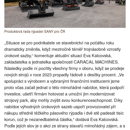
Produktová řada rýpadel SANY pro ČR
„Situace se pro podnikatele ve stavebnictví na počátku roku
dramaticky změnila, když meziročně téměř trojnásobně vzrostly
úrokové sazby,“ komentuje aktuální situaci Eva Kalcovská,
zakladatelka a jednatelka společnosti CARACAL MACHINES.
Následky podle ní pocítily všechny firmy v oboru, když se prodeje
nových strojů v roce 2023 propadly řádově o desítky procent. „Ve
spolupráci s výrobcem a vybranými finančními institucemi jsme
proto včas začali jednat o této mimořádné nabídce, která podpoří
investice, ušetří firmám hotovost a umožní jim modernizovat
strojový park, aby mohly zvýšit svou konkurenceschopnost. Díky
nabídce výhodných úrokových sazeb uspoří provozovatel při
nákupu středně těžkého pásového rýpadla i dvě stě padesát tisíc
korun, což je nezanedbatelná částka,“ dodává Eva Kalcovská.
Podle jejích slov je o akci ze strany stavařů mimořádný zájem, a s