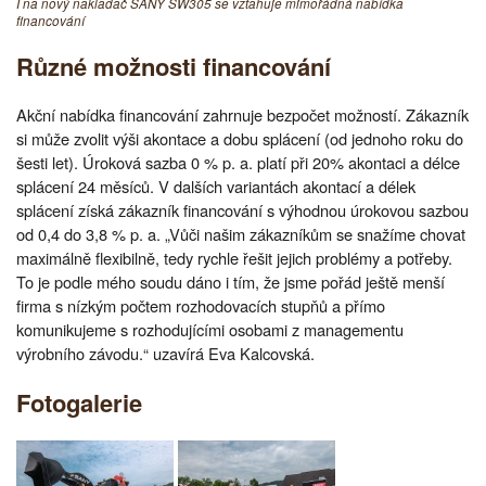
I na nový nakladač SANY SW305 se vztahuje mimořádná nabídka
financování
Různé možnosti financování
Akční nabídka financování zahrnuje bezpočet možností. Zákazník
si může zvolit výši akontace a dobu splácení (od jednoho roku do
šesti let). Úroková sazba 0 % p. a. platí při 20% akontaci a délce
splácení 24 měsíců. V dalších variantách akontací a délek
splácení získá zákazník financování s výhodnou úrokovou sazbou
od 0,4 do 3,8 % p. a. „Vůči našim zákazníkům se snažíme chovat
maximálně flexibilně, tedy rychle řešit jejich problémy a potřeby.
To je podle mého soudu dáno i tím, že jsme pořád ještě menší
firma s nízkým počtem rozhodovacích stupňů a přímo
komunikujeme s rozhodujícími osobami z managementu
výrobního závodu.“ uzavírá Eva Kalcovská.
Fotogalerie