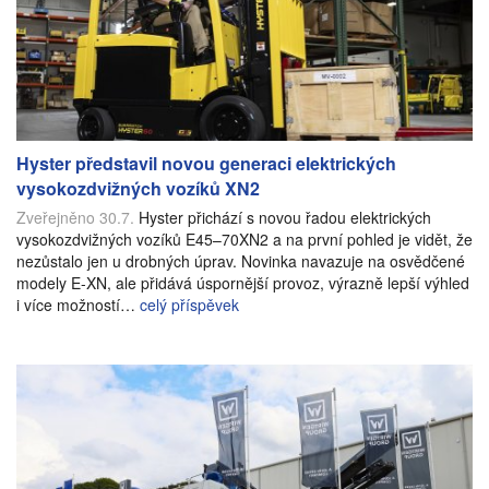
Hyster představil novou generaci elektrických
vysokozdvižných vozíků XN2
Zveřejněno 30.7.
Hyster přichází s novou řadou elektrických
vysokozdvižných vozíků E45–70XN2 a na první pohled je vidět, že
nezůstalo jen u drobných úprav. Novinka navazuje na osvědčené
modely E-XN, ale přidává úspornější provoz, výrazně lepší výhled
i více možností…
celý příspěvek