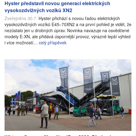
Hyster představil novou generaci elektrických
vysokozdvižných vozíků XN2
Zveřejněno 30.7.
Hyster přichází s novou řadou elektrických
vysokozdvižných vozíků E45–70XN2 a na první pohled je vidět, že
nezůstalo jen u drobných úprav. Novinka navazuje na osvědčené
modely E-XN, ale přidává úspornější provoz, výrazně lepší výhled
i více možností…
celý příspěvek