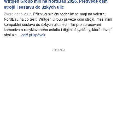
Wirtgen Group míří na NordBau 2026. Předvede osm
strojů i sestavu do úzkých ulic
Zveřejněno 28.7.
Příznivci silniční techniky se mají na veletrhu
NordBau na co těšit. Wirtgen Group přiveze osm strojů, mezi nimi
kompaktní sestavu do úzkých ulic, techniku pro zpracování
kameniva a recyklovaného asfaltu i digitální systémy, které dávají
obsluze…
celý příspěvek