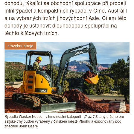
dohodu, týkající se obchodní spolupráce při prodeji
minirýpadel a kompaktních rýpadel v Číně, Austrálii
a na vybraných trzích jihovýchodní Asie. Cílem této
dohody je ustanovit dlouhodobou spolupráci na
těchto klíčových trzích.
stavební stroje
Rýpadla Wacker Neuson v hmotnostní kategorii 1,7 až 7,5 tuny určené pro
asijské trhy budou vyráběny v čínském městě Pinghu a exportovány pod
značkou John Deere