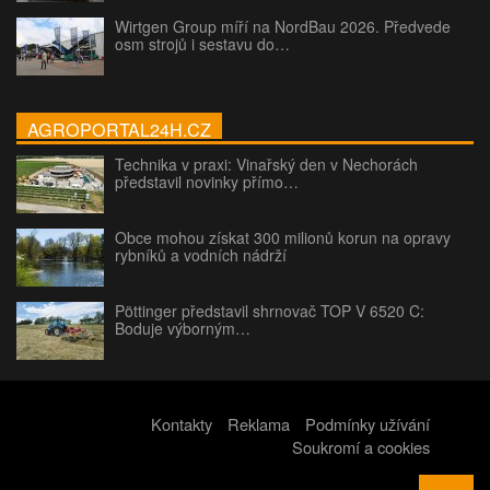
Wirtgen Group míří na NordBau 2026. Předvede
osm strojů i sestavu do…
AGROPORTAL24H.CZ
Technika v praxi: Vinařský den v Nechorách
představil novinky přímo…
Obce mohou získat 300 milionů korun na opravy
rybníků a vodních nádrží
Pöttinger představil shrnovač TOP V 6520 C:
Boduje výborným…
Kontakty
Reklama
Podmínky užívání
Soukromí a cookies