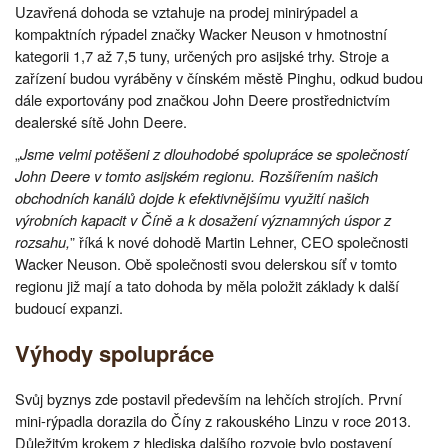
Uzavřená dohoda se vztahuje na prodej minirýpadel a
kompaktních rýpadel značky Wacker Neuson v hmotnostní
kategorii 1,7 až 7,5 tuny, určených pro asijské trhy. Stroje a
zařízení budou vyráběny v čínském městě Pinghu, odkud budou
dále exportovány pod značkou John Deere prostřednictvím
dealerské sítě John Deere.
„
Jsme velmi potěšeni z dlouhodobé spolupráce se společností
John Deere v tomto asijském regionu. Rozšířením našich
obchodních kanálů dojde k efektivnějšímu využití našich
výrobních kapacit v Číně a k dosažení významných úspor z
rozsahu,
” říká k nové dohodě Martin Lehner, CEO společnosti
Wacker Neuson. Obě společnosti svou delerskou síť v tomto
regionu již mají a tato dohoda by měla položit základy k další
budoucí expanzi.
Výhody spolupráce
Svůj byznys zde postavil především na lehčích strojích. První
mini-rýpadla dorazila do Číny z rakouského Linzu v roce 2013.
Důležitým krokem z hlediska dalšího rozvoje bylo postavení