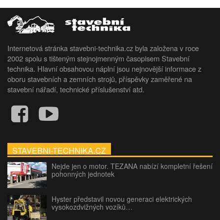
Internetová stránka stavebni-technika.cz byla založena v roce
2002 spolu s tišteným stejnojmenným časopisem Stavební
technika. Hlavní obsahovou náplní jsou nejnovější informace z
oboru stavebních a zemních strojů, příspěvky zaměřené na
stavební nářadí, technické příslušenství atd.
STAVEBNI-TECHNIKA.CZ
Nejde jen o motor. TEZANA nabízí kompletní řešení
pohonných jednotek
Hyster představil novou generaci elektrických
vysokozdvižných vozíků…