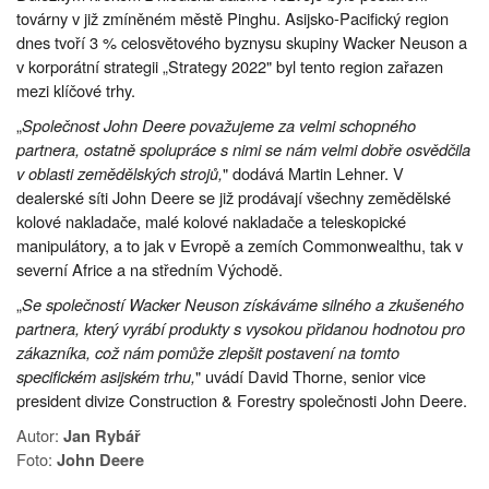
továrny v již zmíněném městě Pinghu. Asijsko-Pacifický region
dnes tvoří 3 % celosvětového byznysu skupiny Wacker Neuson a
v korporátní strategii „Strategy 2022" byl tento region zařazen
mezi klíčové trhy.
„
Společnost John Deere považujeme za velmi schopného
partnera, ostatně spolupráce s nimi se nám velmi dobře osvědčila
v oblasti zemědělských strojů,
" dodává Martin Lehner. V
dealerské síti John Deere se již prodávají všechny zemědělské
kolové nakladače, malé kolové nakladače a teleskopické
manipulátory, a to jak v Evropě a zemích Commonwealthu, tak v
severní Africe a na středním Východě.
„
Se společností Wacker Neuson získáváme silného a zkušeného
partnera, který vyrábí produkty s vysokou přidanou hodnotou pro
zákazníka, což nám pomůže zlepšit postavení na tomto
specifickém asijském trhu,
" uvádí David Thorne, senior vice
president divize Construction & Forestry společnosti John Deere.
Autor:
Jan Rybář
Foto:
John Deere